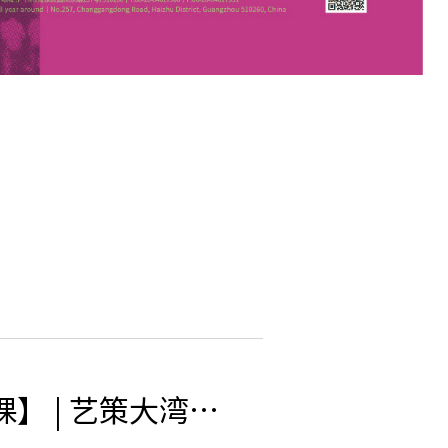
【GAFAM+A MOOC 艺课】 | 艺策大湾——跨域策展方法与实践联合研习课程