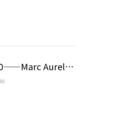
讲座预告 | 未来格式 #10——Marc Aurel Schnabel：沉浸式设计未来：人工智能、创意技术与文化体验的未来
30