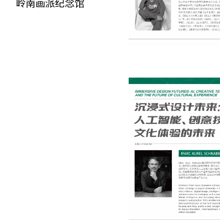
岭南画派纪念馆