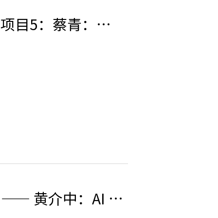
讲座预告 | 热带眼#潮汐项目5：蔡青：东南亚的行为艺术
讲座预告 | 未来格式 #9 —— 黄介中：AI 工具的中国文化和艺术实践的案例分享