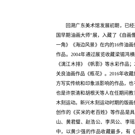
回溯广东美术馆发展初期，已经
国早期油画大师”展，入藏了《自画像
一角》《海边风景》在内的16件油画
作品。2004年通过展览收藏梁锡鸿
《漓江木排》《帆影》等水彩作品；2
关良油画作品《瓶花》。2016年
方写实传统和印象派影响的作品，也
也是许崇清和胡根天等人在任期间教
木刻运动。新兴木刻运动时期的版画作
创作的《买米的老百姓》等作品是具
山、黄君璧、赵浩公、李凤公、李瑶
中，以黄少强的作品收藏最多，有《