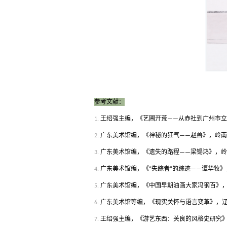
参考文献：
王绍强主编，《艺圃开荒
从赤社到广州市立
1.
——
广东美术馆编，《神秘的狂气
赵兽》，岭南
2.
——
广东美术馆编，《遗失的路程
梁锡鸿》，岭
3.
——
广东美术馆编，《
失踪者
的踪迹
谭华牧》
4.
“
”
——
广东美术馆编，《中国早期油画大家冯钢百》
5.
广东美术馆等编，《现实关怀与语言变革》，
6.
王绍强主编，《游艺东西：关良的风格史研究
7.