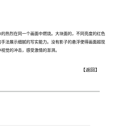
命的热烈在同一个画面中燃烧。大块面的，不同亮度的红色
的手法展示细腻的写实能力。没有影子的悬浮使得画面超现
种视觉的冲击，感受激情的澎湃。
【
返回
】