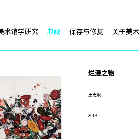
美术馆学研究
典藏
保存与修复
关于美
烂漫之物
王志耿
2019