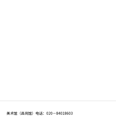
美术馆（昌岗馆）电话：020－84018603