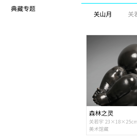
典藏专题
关山月
关
森林之灵
关若宇 23×18×25c
美术馆藏