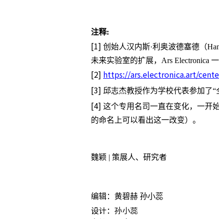
注释:
[1]
创始人汉内斯·利奥波德塞德（Hanne
未来实验室的扩展，Ars Electr
[2]
https://ars.electronica.art/cent
[3]
邱志杰教授作为学校代表参加了“
[4]
这个专用名司一直在变化，一开始可
的命名上可以看出这一改变）。
者
魏颖
| 策展人、研究
编辑：黄碧赫
孙小蕊
设计：孙小蕊