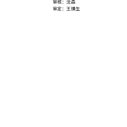
审核：沈森
审定：王璜生